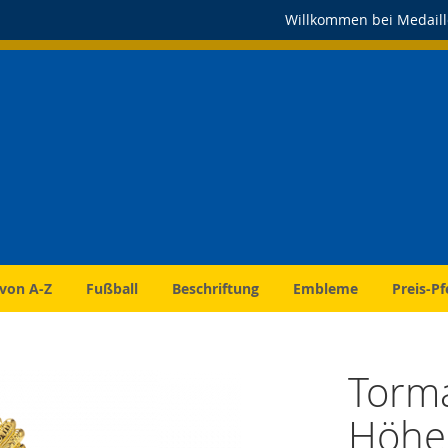
Willkommen bei Medaill
 von A-Z
Fußball
Beschriftung
Embleme
Preis-Pf
Torm
Höhe