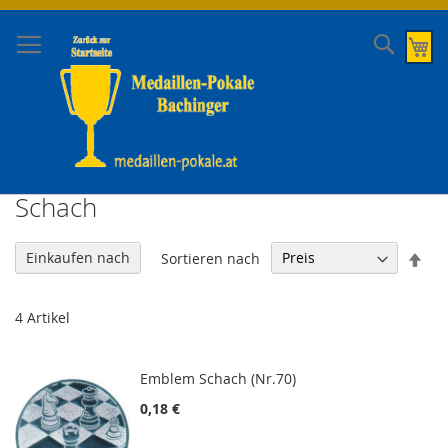
Direkt
zum
Suche
Me
Inhalt
Schach
In
Einkaufen nach
Sortieren nach
abs
Rei
4
Artikel
Emblem Schach (Nr.70)
0,18 €