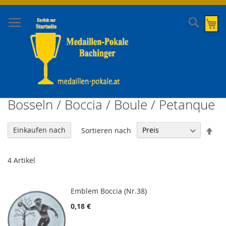
Direkt
zum
Suche
Me
Inhalt
Bosseln / Boccia / Boule / Petanque
In
Einkaufen nach
Sortieren nach
abs
Rei
4
Artikel
Emblem Boccia (Nr.38)
0,18 €