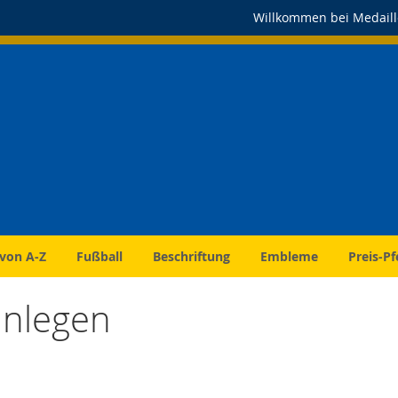
Willkommen bei Medaill
 von A-Z
Fußball
Beschriftung
Embleme
Preis-Pf
nlegen