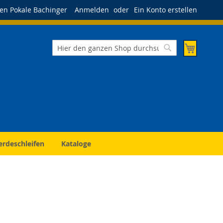
en Pokale Bachinger
Anmelden
Ein Konto erstellen
Mein Wa
Suche
Suche
erdeschleifen
Kataloge