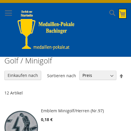
Direkt
zum
Suche
Me
Inhalt
Golf / Minigolf
In
Einkaufen nach
Sortieren nach
abs
Rei
12
Artikel
Emblem Minigolf/Herren (Nr.97)
0,18 €