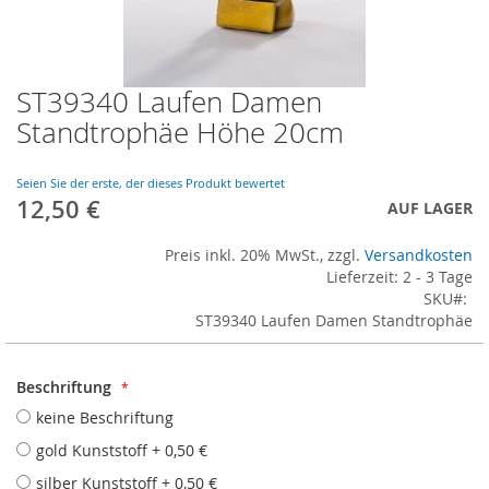
ST39340 Laufen Damen
Skip
to
Standtrophäe Höhe 20cm
the
beginning
of
Seien Sie der erste, der dieses Produkt bewertet
12,50 €
the
AUF LAGER
images
gallery
Preis inkl. 20% MwSt., zzgl.
Versandkosten
Lieferzeit: 2 - 3 Tage
SKU
ST39340 Laufen Damen Standtrophäe
Beschriftung
keine Beschriftung
gold Kunststoff
+
0,50 €
silber Kunststoff
+
0,50 €