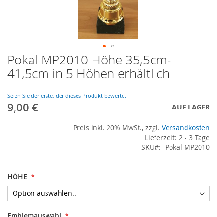
Pokal MP2010 Höhe 35,5cm-
Skip
to
41,5cm in 5 Höhen erhältlich
the
beginning
of
Seien Sie der erste, der dieses Produkt bewertet
9,00 €
the
AUF LAGER
images
gallery
Preis inkl. 20% MwSt., zzgl.
Versandkosten
Lieferzeit: 2 - 3 Tage
SKU
Pokal MP2010
HÖHE
Emblemauswahl