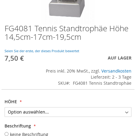
FG4081 Tennis Standtrophäe Höhe
Skip
to
14,5cm-17cm-19,5cm
the
beginning
of
Seien Sie der erste, der dieses Produkt bewertet
7,50 €
the
AUF LAGER
images
gallery
Preis inkl. 20% MwSt., zzgl.
Versandkosten
Lieferzeit: 2 - 3 Tage
SKU
FG4081 Tennis Standtrophäe
HÖHE
Beschriftung
keine Beschriftung