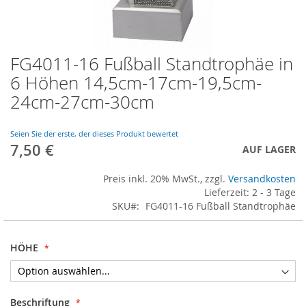
FG4011-16 Fußball Standtrophäe in
Skip
to
6 Höhen 14,5cm-17cm-19,5cm-
the
24cm-27cm-30cm
beginning
of
the
Seien Sie der erste, der dieses Produkt bewertet
images
7,50 €
AUF LAGER
gallery
Preis inkl. 20% MwSt., zzgl.
Versandkosten
Lieferzeit: 2 - 3 Tage
SKU
FG4011-16 Fußball Standtrophäe
HÖHE
Beschriftung