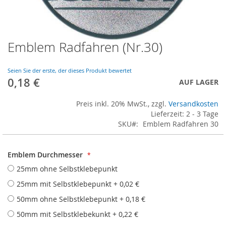
Emblem Radfahren (Nr.30)
Skip
to
the
Seien Sie der erste, der dieses Produkt bewertet
beginning
0,18 €
AUF LAGER
of
the
Preis inkl. 20% MwSt., zzgl.
Versandkosten
images
Lieferzeit: 2 - 3 Tage
gallery
SKU
Emblem Radfahren 30
Emblem Durchmesser
25mm ohne Selbstklebepunkt
25mm mit Selbstklebepunkt
+
0,02 €
50mm ohne Selbstklebepunkt
+
0,18 €
50mm mit Selbstklebekunkt
+
0,22 €