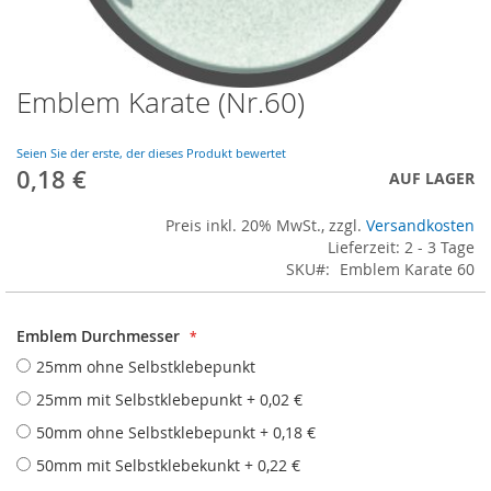
Emblem Karate (Nr.60)
Skip
to
the
Seien Sie der erste, der dieses Produkt bewertet
beginning
0,18 €
AUF LAGER
of
the
Preis inkl. 20% MwSt., zzgl.
Versandkosten
images
Lieferzeit: 2 - 3 Tage
gallery
SKU
Emblem Karate 60
Emblem Durchmesser
25mm ohne Selbstklebepunkt
25mm mit Selbstklebepunkt
+
0,02 €
50mm ohne Selbstklebepunkt
+
0,18 €
50mm mit Selbstklebekunkt
+
0,22 €