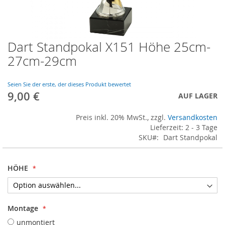
Dart Standpokal X151 Höhe 25cm-
Skip
to
27cm-29cm
the
beginning
of
Seien Sie der erste, der dieses Produkt bewertet
9,00 €
the
AUF LAGER
images
gallery
Preis inkl. 20% MwSt., zzgl.
Versandkosten
Lieferzeit: 2 - 3 Tage
SKU
Dart Standpokal
HÖHE
Montage
unmontiert