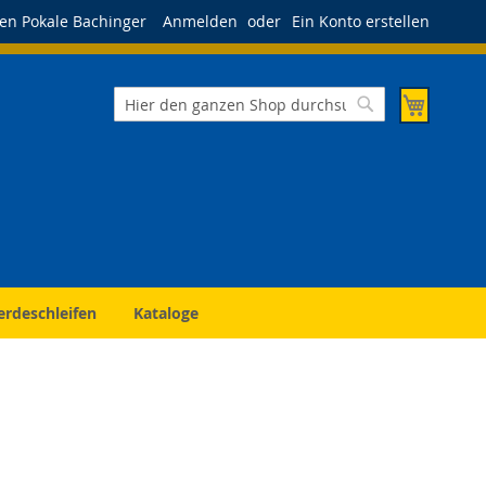
en Pokale Bachinger
Anmelden
Ein Konto erstellen
Mein Wa
Suche
Suche
erdeschleifen
Kataloge