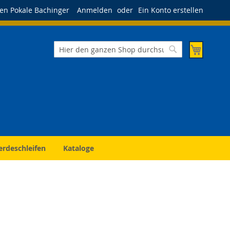
en Pokale Bachinger
Anmelden
Ein Konto erstellen
Mein Wa
Suche
Suche
erdeschleifen
Kataloge