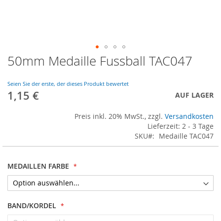
50mm Medaille Fussball TAC047
Skip
to
the
Seien Sie der erste, der dieses Produkt bewertet
beginning
1,15 €
AUF LAGER
of
the
Preis inkl. 20% MwSt., zzgl.
Versandkosten
images
Lieferzeit: 2 - 3 Tage
gallery
SKU
Medaille TAC047
MEDAILLEN FARBE
BAND/KORDEL