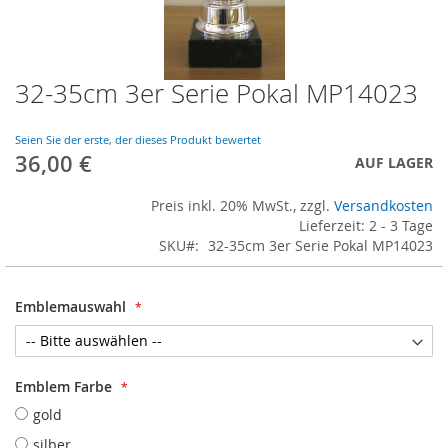
32-35cm 3er Serie Pokal MP14023
Skip
to
the
Seien Sie der erste, der dieses Produkt bewertet
beginning
36,00 €
AUF LAGER
of
the
Preis inkl. 20% MwSt., zzgl.
Versandkosten
images
Lieferzeit: 2 - 3 Tage
gallery
SKU
32-35cm 3er Serie Pokal MP14023
Emblemauswahl
Emblem Farbe
gold
silber