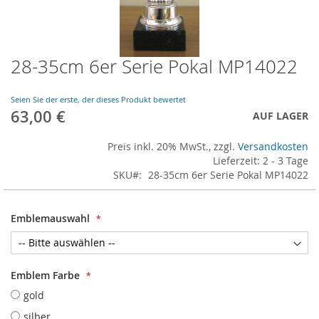
28-35cm 6er Serie Pokal MP14022
Skip
to
the
Seien Sie der erste, der dieses Produkt bewertet
beginning
63,00 €
AUF LAGER
of
the
Preis inkl. 20% MwSt., zzgl.
Versandkosten
images
Lieferzeit: 2 - 3 Tage
gallery
SKU
28-35cm 6er Serie Pokal MP14022
Emblemauswahl
Emblem Farbe
gold
silber