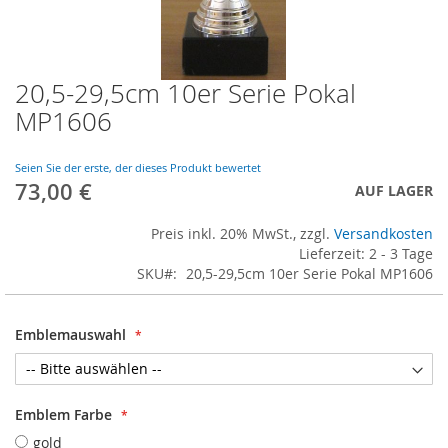
20,5-29,5cm 10er Serie Pokal
Skip
to
MP1606
the
beginning
of
Seien Sie der erste, der dieses Produkt bewertet
73,00 €
the
AUF LAGER
images
gallery
Preis inkl. 20% MwSt., zzgl.
Versandkosten
Lieferzeit: 2 - 3 Tage
SKU
20,5-29,5cm 10er Serie Pokal MP1606
Emblemauswahl
Emblem Farbe
gold