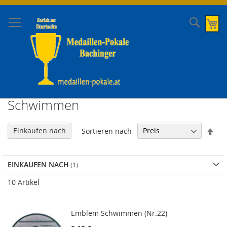
Direkt
zum
Suche
Me
Inhalt
Schwimmen
In
Einkaufen nach
Sortieren nach
abs
Rei
EINKAUFEN NACH
10
Artikel
Emblem Schwimmen (Nr.22)