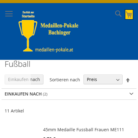
Direkt
zum
Suche
Me
Inhalt
Fußball
In
Einkaufen nach
Sortieren nach
abs
Rei
EINKAUFEN NACH
11
Artikel
45mm Medaille Fussball Frauen ME111