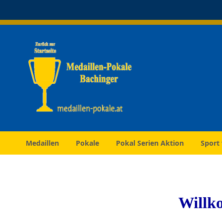
Direkt
zum
Inhalt
Medaillen
Pokale
Pokal Serien Aktion
Sport
Willk