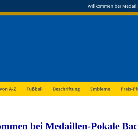
Willkommen bei Medaill
 von A-Z
Fußball
Beschriftung
Embleme
Preis-Pf
ommen bei Medaillen-Pokale Bac