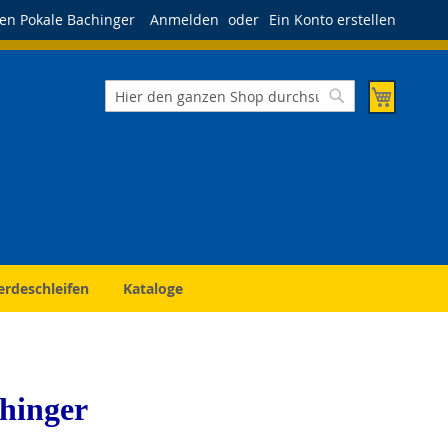
en Pokale Bachinger
Anmelden
Ein Konto erstellen
Mein Wa
Suche
Suche
erdeschleifen
Kataloge
hinger