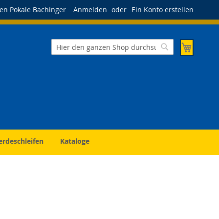
en Pokale Bachinger
Anmelden
Ein Konto erstellen
Mein Wa
Suche
Suche
erdeschleifen
Kataloge