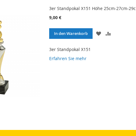
3er Standpokal X151 Höhe 25cm-27cm-29
9,00 €
ZUR
ZUR
In den Warenkorb
WUNSCHLISTE
VERGLEICH
HINZUFÜGEN
HINZUFÜG
3er Standpokal X151
Erfahren Sie mehr