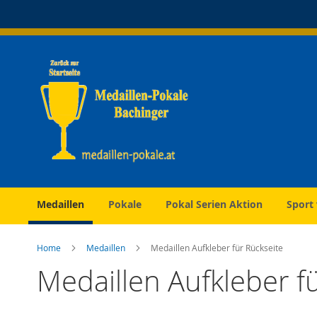
Direkt
zum
Inhalt
Medaillen
Pokale
Pokal Serien Aktion
Sport
Home
Medaillen
Medaillen Aufkleber für Rückseite
Medaillen Aufkleber f