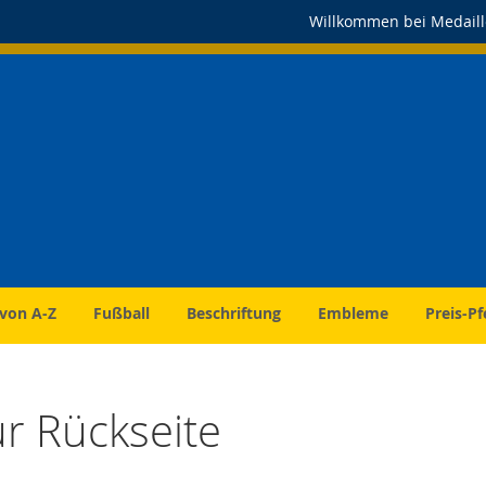
Willkommen bei Medaill
 von A-Z
Fußball
Beschriftung
Embleme
Preis-Pf
ür Rückseite