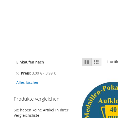
Ansicht
Liste
Raster
1
Artik
Einkaufen nach
als
Diesen
Preis
3,00 € - 3,99 €
Artikel
Alles löschen
entfernen
Produkte vergleichen
Sie haben keine Artikel in Ihrer
Vergleichsliste