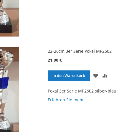
22-26cm 3er Serie Pokal MP2602
21,00 €
ZUR
ZUR
In den Warenkorb
WUNSCHLISTE
VERGLEICH
HINZUFÜGEN
HINZUFÜG
Pokal 3er Serie MP2602 silber-blau
Erfahren Sie mehr