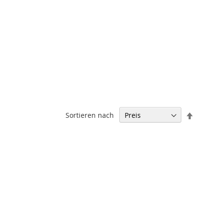
In
Sortieren nach
absteig
Reihenf
TE